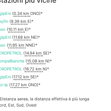
tazioni più vicine
gipEni
(
0.34 km
ONO)*
eyfin
(
9.39 km
E)*
sso
(
10.11 km
E)*
gipEni
(
11.68 km
NE)*
sso
(
11.95 km
NNE)*
EROPETROL
(
14.94 km
SE)*
ompeBianche
(
15.08 km
N)*
EROPETROL
(
16.72 km
N)*
gipEni
(
17.12 km
SE)*
pi-Ip
(
17.27 km
ONO)*
 Distanza aerea, la distanza effettiva è più lunga
ord, Est, Sud, Ovest