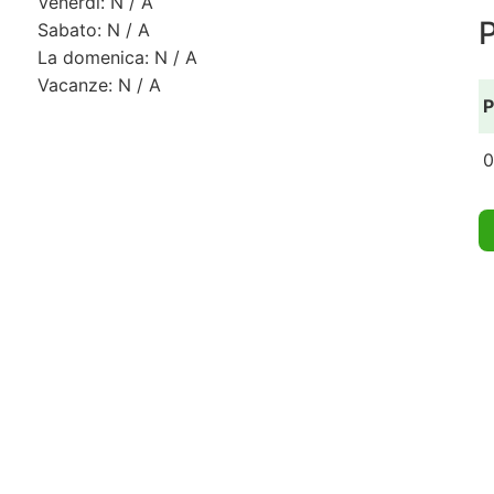
Venerdì: N / A
Sabato: N / A
La domenica: N / A
Vacanze: N / A
P
0