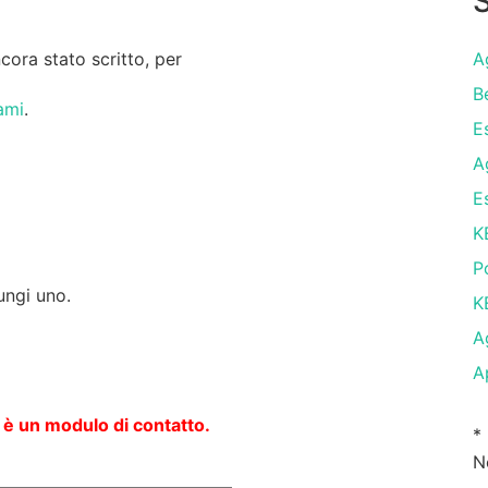
S
ora stato scritto, per
A
B
ami
.
E
A
E
K
P
ungi uno.
K
A
A
 è un modulo di contatto.
*
N