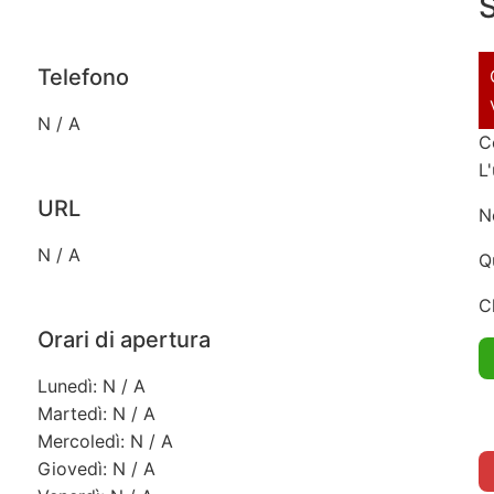
S
Telefono
N / A
C
L
URL
N
N / A
Q
C
Orari di apertura
Lunedì: N / A
Martedì: N / A
Mercoledì: N / A
Giovedì: N / A