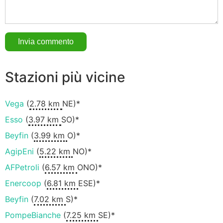
Stazioni più vicine
Vega
(
2.78 km
NE)*
Esso
(
3.97 km
SO)*
Beyfin
(
3.99 km
O)*
AgipEni
(
5.22 km
NO)*
AFPetroli
(
6.57 km
ONO)*
Enercoop
(
6.81 km
ESE)*
Beyfin
(
7.02 km
S)*
PompeBianche
(
7.25 km
SE)*