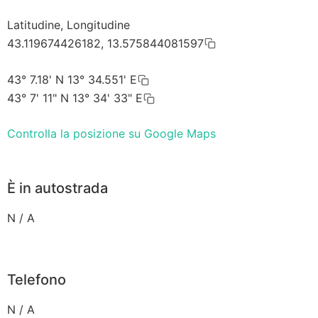
Latitudine, Longitudine
43.119674426182, 13.575844081597
43° 7.18' N 13° 34.551' E
43° 7' 11" N 13° 34' 33" E
Controlla la posizione su Google Maps
È in autostrada
N / A
Telefono
N / A