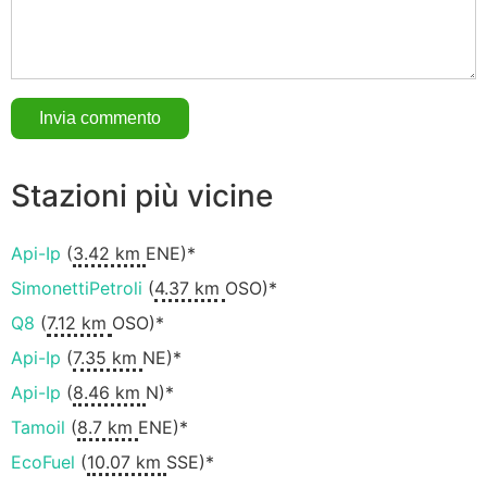
Stazioni più vicine
Api-Ip
(
3.42 km
ENE)*
SimonettiPetroli
(
4.37 km
OSO)*
Q8
(
7.12 km
OSO)*
Api-Ip
(
7.35 km
NE)*
Api-Ip
(
8.46 km
N)*
Tamoil
(
8.7 km
ENE)*
EcoFuel
(
10.07 km
SSE)*