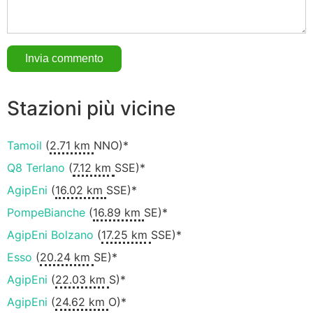
Stazioni più vicine
Tamoil
(
2.71 km
NNO)*
Q8 Terlano
(
7.12 km
SSE)*
AgipEni
(
16.02 km
SSE)*
PompeBianche
(
16.89 km
SE)*
AgipEni Bolzano
(
17.25 km
SSE)*
Esso
(
20.24 km
SE)*
AgipEni
(
22.03 km
S)*
AgipEni
(
24.62 km
O)*