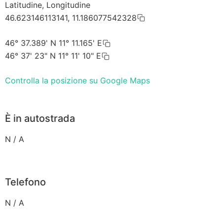
Latitudine, Longitudine
46.623146113141, 11.186077542328
46° 37.389' N 11° 11.165' E
46° 37' 23" N 11° 11' 10" E
Controlla la posizione su Google Maps
È in autostrada
N / A
Telefono
N / A