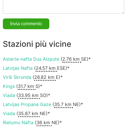
Stazioni più vicine
Astarte-nafta Dus Aizpute
(
2.76 km
SE)*
Latvijas Nafta
(
24.57 km
ESE)*
Virši Skrunda
(
26.82 km
E)*
Kings
(
31.7 km
S)*
Viada
(
33.95 km
SO)*
Latvijas Propana Gaze
(
35.7 km
NE)*
Viada
(
35.87 km
NE)*
Rietumu Nafta
(
36 km
NE)*