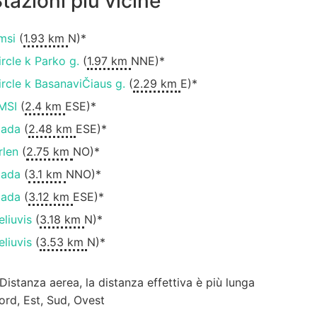
tazioni più vicine
msi
(
1.93 km
N)*
ircle k Parko g.
(
1.97 km
NNE)*
ircle k BasanaviČiaus g.
(
2.29 km
E)*
MSI
(
2.4 km
ESE)*
iada
(
2.48 km
ESE)*
rlen
(
2.75 km
NO)*
iada
(
3.1 km
NNO)*
iada
(
3.12 km
ESE)*
eliuvis
(
3.18 km
N)*
eliuvis
(
3.53 km
N)*
 Distanza aerea, la distanza effettiva è più lunga
ord, Est, Sud, Ovest