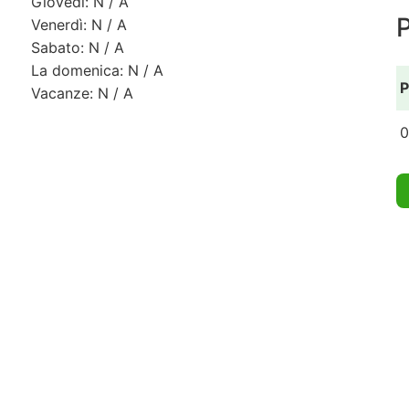
Giovedì: N / A
Venerdì: N / A
Sabato: N / A
La domenica: N / A
P
Vacanze: N / A
0