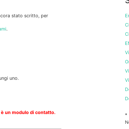
S
ora stato scritto, per
E
C
ami
.
C
E
V
O
V
ungi uno.
V
D
D
 è un modulo di contatto.
*
N