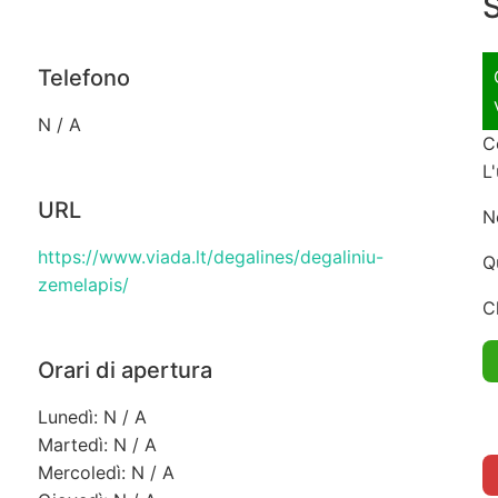
S
Telefono
N / A
C
L
URL
N
https://www.viada.lt/degalines/degaliniu-
Q
zemelapis/
C
Orari di apertura
Lunedì: N / A
Martedì: N / A
Mercoledì: N / A