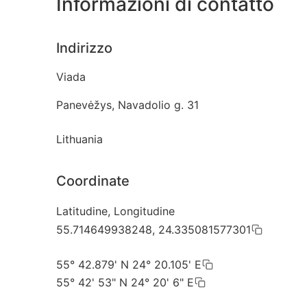
Informazioni di contatto
Indirizzo
Viada
Panevėžys, Navadolio g. 31
Lithuania
Coordinate
Latitudine, Longitudine
55.714649938248, 24.335081577301
55° 42.879' N 24° 20.105' E
55° 42' 53" N 24° 20' 6" E