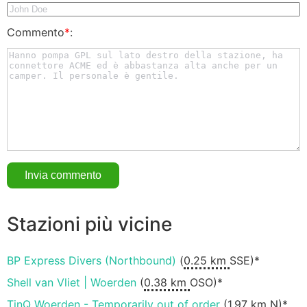
Commento
*
:
Stazioni più vicine
BP Express Divers (Northbound)
(
0.25 km
SSE)*
Shell van Vliet | Woerden
(
0.38 km
OSO)*
TinQ Woerden - Temporarily out of order
(
1.97 km
N)*