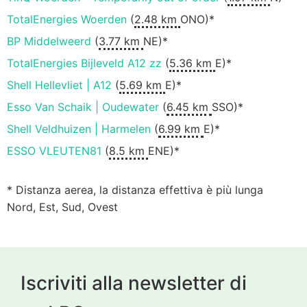
TotalEnergies Woerden
(
2.48 km
ONO)*
BP Middelweerd
(
3.77 km
NE)*
TotalEnergies Bijleveld A12 zz
(
5.36 km
E)*
Shell Hellevliet | A12
(
5.69 km
E)*
Esso Van Schaik | Oudewater
(
6.45 km
SSO)*
Shell Veldhuizen | Harmelen
(
6.99 km
E)*
ESSO VLEUTEN81
(
8.5 km
ENE)*
* Distanza aerea, la distanza effettiva è più lunga
Nord, Est, Sud, Ovest
Iscriviti alla newsletter di