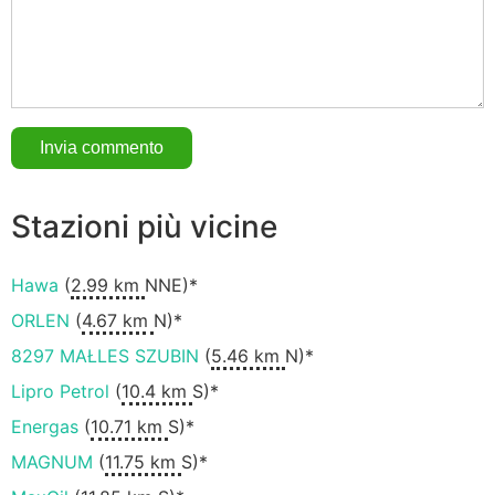
Stazioni più vicine
Hawa
(
2.99 km
NNE)*
ORLEN
(
4.67 km
N)*
8297 MAŁLES SZUBIN
(
5.46 km
N)*
Lipro Petrol
(
10.4 km
S)*
Energas
(
10.71 km
S)*
MAGNUM
(
11.75 km
S)*