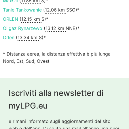
MaxOil
(
11.85 km
S)*
Tanie Tankowanie
(
12.06 km
SSO)*
ORLEN
(
12.15 km
S)*
Oilgaz Rynarzewo
(
13.12 km
NNE)*
Orlen
(
13.34 km
S)*
* Distanza aerea, la distanza effettiva è più lunga
Nord, Est, Sud, Ovest
Iscriviti alla newsletter di
myLPG.eu
e rimani informato sugli aggiornamenti del sito
web e dell'app. Di solito una mail all'anno, ma puoi