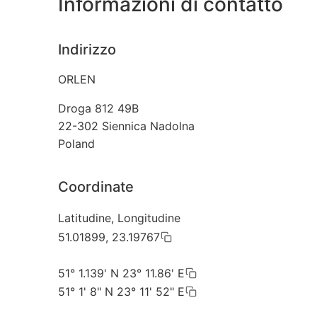
Informazioni di contatto
Indirizzo
ORLEN
Droga 812 49B
22-302
Siennica Nadolna
Poland
Coordinate
Latitudine, Longitudine
51.01899, 23.19767
51° 1.139' N 23° 11.86' E
51° 1' 8" N 23° 11' 52" E