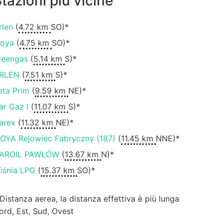
tazioni più vicine
rlen
(
4.72 km
SO)*
oya
(
4.75 km
SO)*
reengas
(
5.14 km
S)*
RLEN
(
7.51 km
S)*
eta Prim
(
9.59 km
NE)*
ar Gaz I
(
11.07 km
S)*
arex
(
11.32 km
NE)*
OYA Rejowiec Fabryczny (187)
(
11.45 km
NNE)*
AROIL PAWŁÓW
(
13.67 km
N)*
iśnia LPG
(
15.37 km
SO)*
 Distanza aerea, la distanza effettiva è più lunga
ord, Est, Sud, Ovest