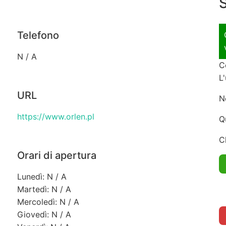
S
Telefono
N / A
C
L
URL
N
https://www.orlen.pl
Q
C
Orari di apertura
Lunedì: N / A
Martedì: N / A
Mercoledì: N / A
Giovedì: N / A