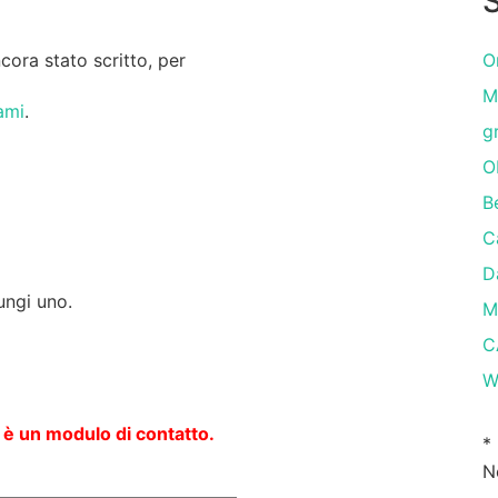
S
ora stato scritto, per
O
M
ami
.
g
O
B
C
D
ungi uno.
M
C
W
 è un modulo di contatto.
*
N