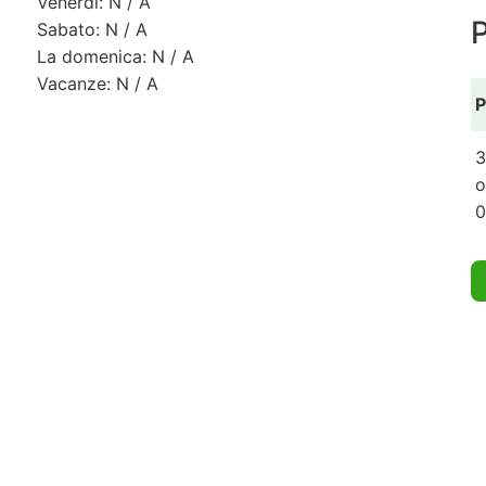
Venerdì: N / A
Sabato: N / A
La domenica: N / A
Vacanze: N / A
P
3
o
0