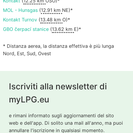
Kontakt
(
12.25 km
OSO)*
MOL - Hunsgas
(
12.91 km
NE)*
Kontakt Turnov
(
13.48 km
O)*
GBO čerpací stanice
(
13.62 km
E)*
* Distanza aerea, la distanza effettiva è più lunga
Nord, Est, Sud, Ovest
Iscriviti alla newsletter di
myLPG.eu
e rimani informato sugli aggiornamenti del sito
web e dell'app. Di solito una mail all'anno, ma puoi
annullare l'iscrizione in qualsiasi momento.