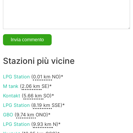
Stazioni più vicine
LPG Station
(
0.01 km
NO)*
M tank
(
2.06 km
SE)*
Kontakt
(
5.66 km
SO)*
LPG Station
(
8.19 km
SSE)*
GBO
(
9.74 km
ONO)*
LPG Station
(
9.93 km
N)*