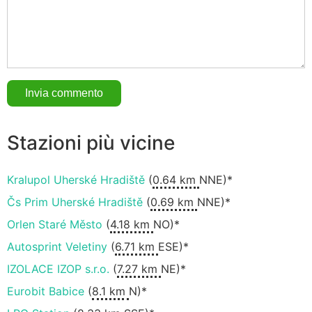
Stazioni più vicine
Kralupol Uherské Hradiště
(
0.64 km
NNE)*
Čs Prim Uherské Hradiště
(
0.69 km
NNE)*
Orlen Staré Město
(
4.18 km
NO)*
Autosprint Veletiny
(
6.71 km
ESE)*
IZOLACE IZOP s.r.o.
(
7.27 km
NE)*
Eurobit Babice
(
8.1 km
N)*