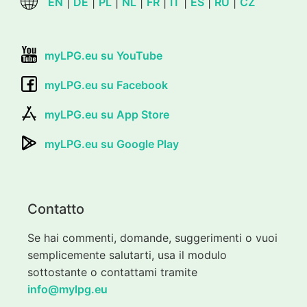
EN
|
DE
|
PL
|
NL
|
FR
|
IT
|
ES
|
RU
|
CZ
myLPG.eu su YouTube
myLPG.eu su Facebook
myLPG.eu su App Store
myLPG.eu su Google Play
Contatto
Se hai commenti, domande, suggerimenti o vuoi
semplicemente salutarti, usa il modulo
sottostante o contattami tramite
info@mylpg.eu