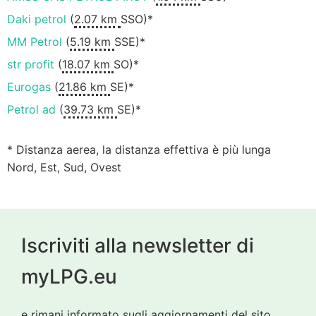
Daki petrol
(
2.07 km
SSO)*
MM Petrol
(
5.19 km
SSE)*
str profit
(
18.07 km
SO)*
Eurogas
(
21.86 km
SE)*
Petrol ad
(
39.73 km
SE)*
* Distanza aerea, la distanza effettiva è più lunga
Nord, Est, Sud, Ovest
Iscriviti alla newsletter di
myLPG.eu
e rimani informato sugli aggiornamenti del sito