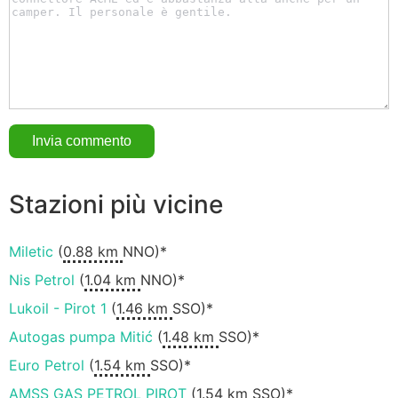
Stazioni più vicine
Miletic
(
0.88 km
NNO)*
Nis Petrol
(
1.04 km
NNO)*
Lukoil - Pirot 1
(
1.46 km
SSO)*
Autogas pumpa Mitić
(
1.48 km
SSO)*
Euro Petrol
(
1.54 km
SSO)*
AMSS GAS PETROL PIROT
(
1.54 km
SSO)*