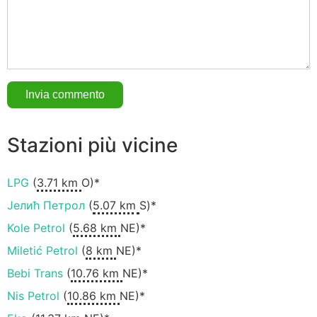
Stazioni più vicine
LPG
(
3.71 km
O)*
Јелић Петрол
(
5.07 km
S)*
Kole Petrol
(
5.68 km
NE)*
Miletić Petrol
(
8 km
NE)*
Bebi Trans
(
10.76 km
NE)*
Nis Petrol
(
10.86 km
NE)*