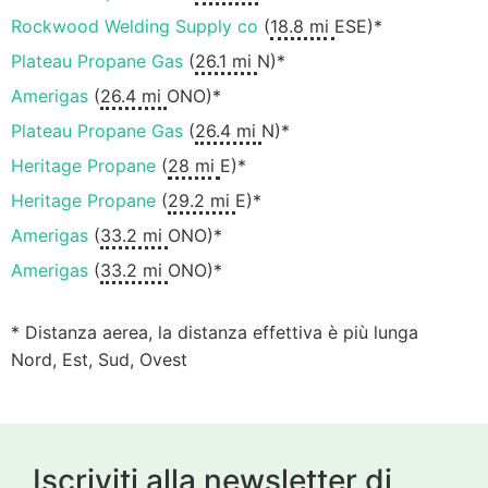
Rockwood Welding Supply co
(
18.8 mi
ESE)*
Plateau Propane Gas
(
26.1 mi
N)*
Amerigas
(
26.4 mi
ONO)*
Plateau Propane Gas
(
26.4 mi
N)*
Heritage Propane
(
28 mi
E)*
Heritage Propane
(
29.2 mi
E)*
Amerigas
(
33.2 mi
ONO)*
Amerigas
(
33.2 mi
ONO)*
* Distanza aerea, la distanza effettiva è più lunga
Nord, Est, Sud, Ovest
Iscriviti alla newsletter di