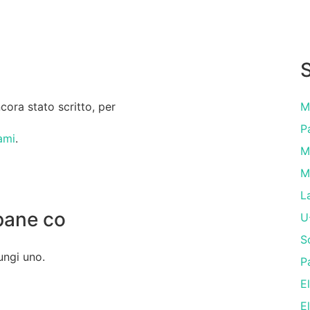
S
ora stato scritto, per
M
P
ami
.
M
M
L
pane co
U
S
ungi uno.
P
E
E