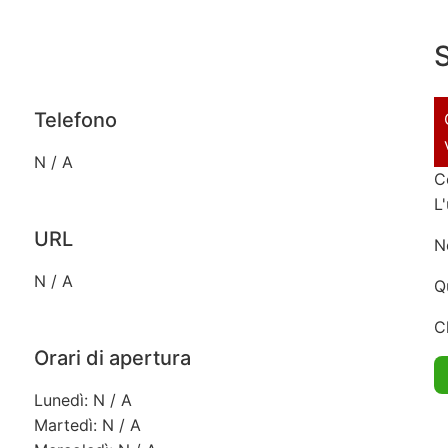
S
Telefono
N / A
C
L
URL
N
N / A
Q
C
Orari di apertura
Lunedì: N / A
Martedì: N / A