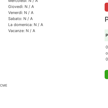
Mercoledì: N / A
Giovedì: N / A
Venerdì: N / A
Sabato: N / A
La domenica: N / A
Vacanze: N / A
P
0
o
0
 ACME