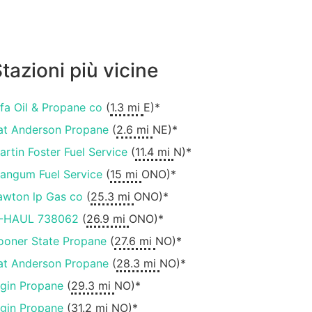
tazioni più vicine
fa Oil & Propane co
(
1.3 mi
E)*
at Anderson Propane
(
2.6 mi
NE)*
artin Foster Fuel Service
(
11.4 mi
N)*
angum Fuel Service
(
15 mi
ONO)*
awton lp Gas co
(
25.3 mi
ONO)*
-HAUL 738062
(
26.9 mi
ONO)*
ooner State Propane
(
27.6 mi
NO)*
at Anderson Propane
(
28.3 mi
NO)*
lgin Propane
(
29.3 mi
NO)*
lgin Propane
(
31.2 mi
NO)*