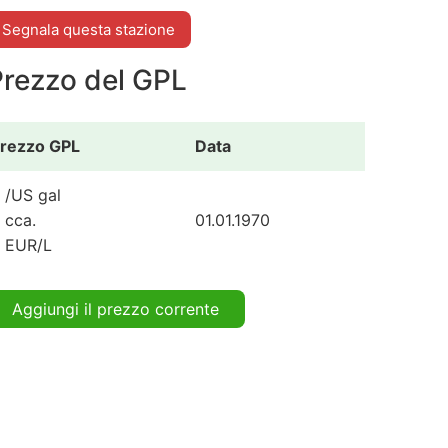
Segnala questa stazione
Prezzo del GPL
rezzo GPL
Data
 /US gal
 cca.
01.01.1970
 EUR/L
Aggiungi il prezzo corrente