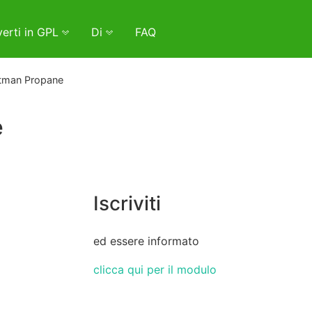
erti in GPL
Di
FAQ
tman Propane
e
Iscriviti
ed essere informato
clicca qui per il modulo