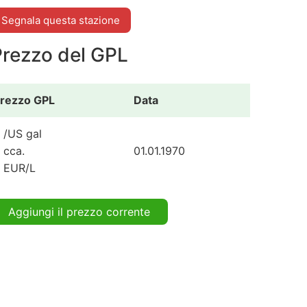
Segnala questa stazione
Prezzo del GPL
rezzo GPL
Data
 /US gal
 cca.
01.01.1970
 EUR/L
Aggiungi il prezzo corrente