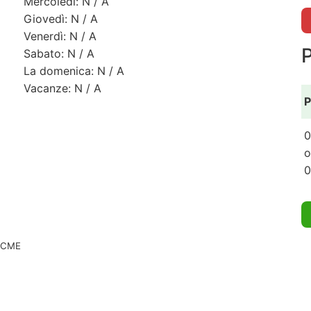
Mercoledì: N / A
Giovedì: N / A
Venerdì: N / A
Sabato: N / A
La domenica: N / A
Vacanze: N / A
P
0
o
0
 ACME