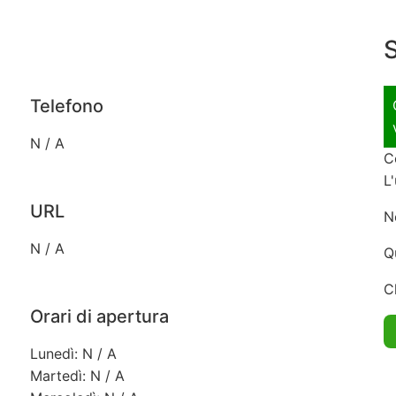
S
Telefono
N / A
C
L
URL
N
N / A
Q
C
Orari di apertura
Lunedì: N / A
Martedì: N / A