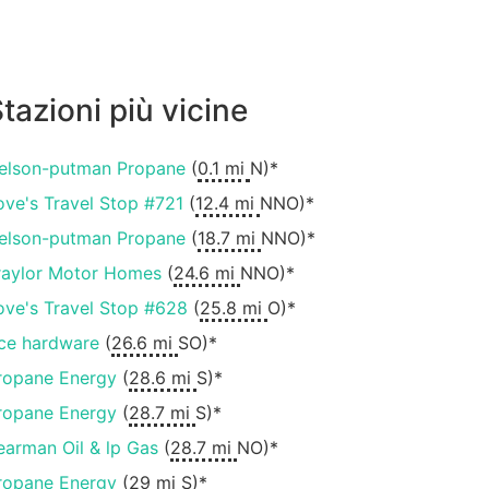
tazioni più vicine
elson-putman Propane
(
0.1 mi
N)*
ove's Travel Stop #721
(
12.4 mi
NNO)*
elson-putman Propane
(
18.7 mi
NNO)*
raylor Motor Homes
(
24.6 mi
NNO)*
ove's Travel Stop #628
(
25.8 mi
O)*
ce hardware
(
26.6 mi
SO)*
ropane Energy
(
28.6 mi
S)*
ropane Energy
(
28.7 mi
S)*
earman Oil & lp Gas
(
28.7 mi
NO)*
ropane Energy
(
29 mi
S)*