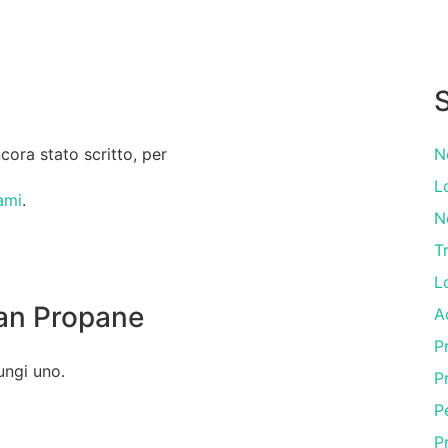
S
ora stato scritto, per
N
L
ami
.
N
T
L
an Propane
A
P
ungi uno.
P
P
P