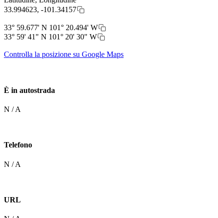
33.994623, -101.34157
33° 59.677' N 101° 20.494' W
33° 59' 41" N 101° 20' 30" W
Controlla la posizione su Google Maps
È in autostrada
N / A
Telefono
N / A
URL