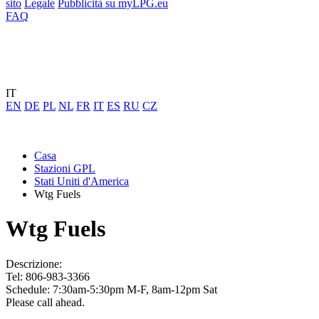
sito
Legale
Pubblicità su myLPG.eu
FAQ
IT
EN
DE
PL
NL
FR
IT
ES
RU
CZ
Casa
Stazioni GPL
Stati Uniti d'America
Wtg Fuels
Wtg Fuels
Descrizione:
Tel: 806-983-3366
Schedule: 7:30am-5:30pm M-F, 8am-12pm Sat
Please call ahead.