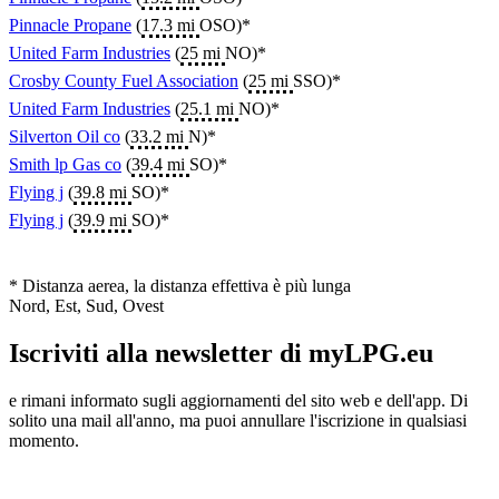
Pinnacle Propane
(
17.3 mi
OSO)*
United Farm Industries
(
25 mi
NO)*
Crosby County Fuel Association
(
25 mi
SSO)*
United Farm Industries
(
25.1 mi
NO)*
Silverton Oil co
(
33.2 mi
N)*
Smith lp Gas co
(
39.4 mi
SO)*
Flying j
(
39.8 mi
SO)*
Flying j
(
39.9 mi
SO)*
* Distanza aerea, la distanza effettiva è più lunga
Nord, Est, Sud, Ovest
Iscriviti alla newsletter di myLPG.eu
e rimani informato sugli aggiornamenti del sito web e dell'app. Di
solito una mail all'anno, ma puoi annullare l'iscrizione in qualsiasi
momento.