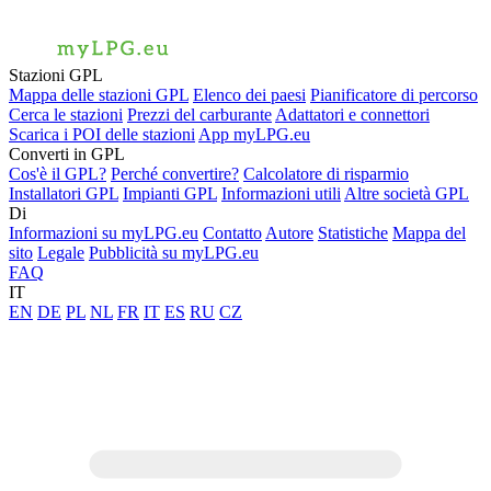
Stazioni GPL
Mappa delle stazioni GPL
Elenco dei paesi
Pianificatore di percorso
Cerca le stazioni
Prezzi del carburante
Adattatori e connettori
Scarica i POI delle stazioni
App myLPG.eu
Converti in GPL
Cos'è il GPL?
Perché convertire?
Calcolatore di risparmio
Installatori GPL
Impianti GPL
Informazioni utili
Altre società GPL
Di
Informazioni su myLPG.eu
Contatto
Autore
Statistiche
Mappa del
sito
Legale
Pubblicità su myLPG.eu
FAQ
IT
EN
DE
PL
NL
FR
IT
ES
RU
CZ