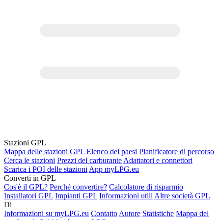
Stazioni GPL
Mappa delle stazioni GPL
Elenco dei paesi
Pianificatore di percorso
Cerca le stazioni
Prezzi del carburante
Adattatori e connettori
Scarica i POI delle stazioni
App myLPG.eu
Converti in GPL
Cos'è il GPL?
Perché convertire?
Calcolatore di risparmio
Installatori GPL
Impianti GPL
Informazioni utili
Altre società GPL
Di
Informazioni su myLPG.eu
Contatto
Autore
Statistiche
Mappa del