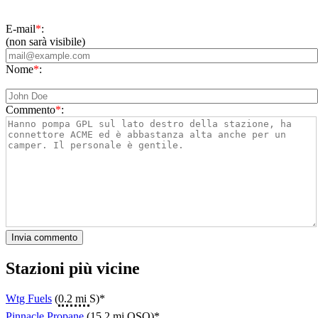
E-mail
*
:
(non sarà visibile)
Nome
*
:
Commento
*
:
Stazioni più vicine
Wtg Fuels
(
0.2 mi
S)*
Pinnacle Propane
(
15.2 mi
OSO)*