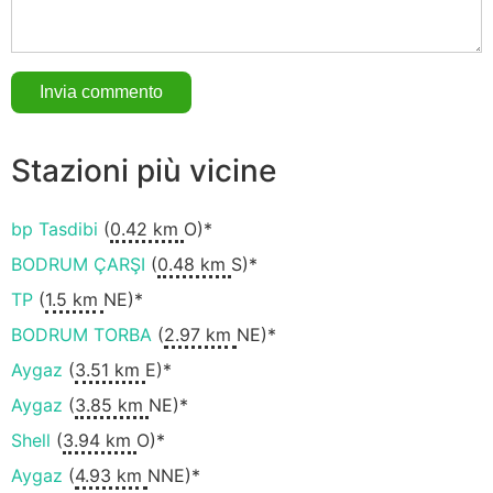
Stazioni più vicine
bp Tasdibi
(
0.42 km
O)*
BODRUM ÇARŞI
(
0.48 km
S)*
TP
(
1.5 km
NE)*
BODRUM TORBA
(
2.97 km
NE)*
Aygaz
(
3.51 km
E)*
Aygaz
(
3.85 km
NE)*
Shell
(
3.94 km
O)*
Aygaz
(
4.93 km
NNE)*