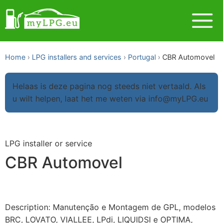
Home
LPG installers and services
Portugal
CBR Automovel
Helaas is deze pagina nog steeds niet vertaald. Als
u wilt helpen, laat het me weten via info@myLPG.eu
LPG installer or service
CBR Automovel
Description: Manutenção e Montagem de GPL, modelos
BRC, LOVATO, VIALLEE, LPdi, LIQUIDSI e OPTIMA,