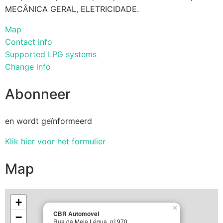
MECÂNICA GERAL, ELETRICIDADE.
Map
Contact info
Supported LPG systems
Change info
Abonneer
en wordt geïnformeerd
Klik hier voor het formulier
Map
+
×
CBR Automovel
−
Rua da Meia Légua, nº 970