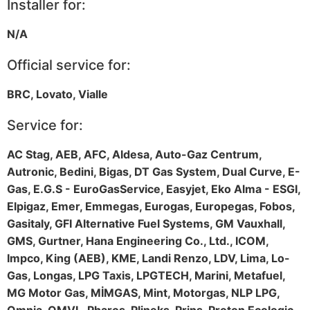
Installer for:
N/A
Official service for:
BRC, Lovato, Vialle
Service for:
AC Stag, AEB, AFC, Aldesa, Auto-Gaz Centrum,
Autronic, Bedini, Bigas, DT Gas System, Dual Curve, E-
Gas, E.G.S - EuroGasService, Easyjet, Eko Alma - ESGI,
Elpigaz, Emer, Emmegas, Eurogas, Europegas, Fobos,
Gasitaly, GFI Alternative Fuel Systems, GM Vauxhall,
GMS, Gurtner, Hana Engineering Co., Ltd., ICOM,
Impco, King (AEB), KME, Landi Renzo, LDV, Lima, Lo-
Gas, Longas, LPG Taxis, LPGTECH, Marini, Metafuel,
MG Motor Gas, MİMGAS, Mint, Motorgas, NLP LPG,
Omnia, OMVL, Pharos, Plineks, Prins, Proton Ecologic,