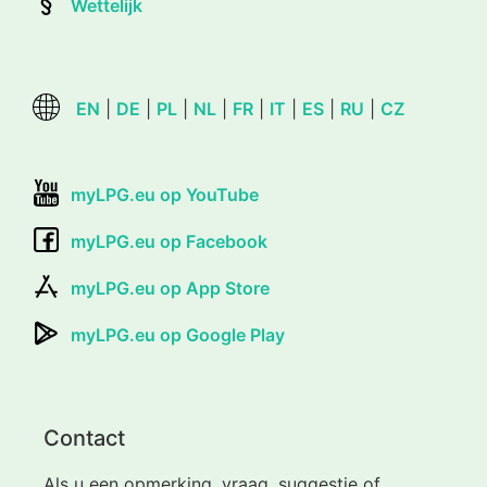
Wettelijk
EN
|
DE
|
PL
|
NL
|
FR
|
IT
|
ES
|
RU
|
CZ
myLPG.eu op YouTube
myLPG.eu op Facebook
myLPG.eu op App Store
myLPG.eu op Google Play
Contact
Als u een opmerking, vraag, suggestie of