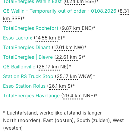
TotalEnergies Wanlin East
(
0.24 km
ESE)*
Q8 Wellin - Temporarily out of order - 01.08.2026
(
8.31
km
SSE)*
TotalEnergies Rochefort
(
9.87 km
ENE)*
Esso Lacroix
(
14.55 km
E)*
TotalEnergies Dinant
(
17.01 km
NW)*
TotalEnergies | Bièvre
(
22.61 km
S)*
Q8 Baillonville
(
25.17 km
NE)*
Station RS Truck Stop
(
25.17 km
WNW)*
Esso Station Rolus
(
26.1 km
S)*
TotalEnergies Havelange
(
29.4 km
NNE)*
* Luchtafstand, werkelijke afstand is langer
North (noorden), East (oosten), South (zuiden), West
(westen)