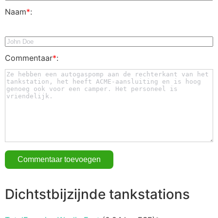
Naam
*
:
Commentaar
*
:
Dichtstbijzijnde tankstations