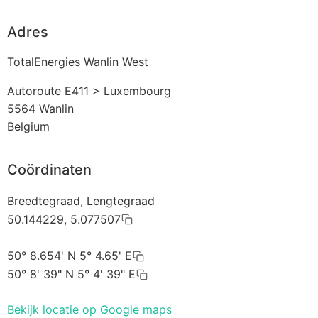
Adres
TotalEnergies Wanlin West
Autoroute E411 > Luxembourg
5564
Wanlin
Belgium
Coördinaten
Breedtegraad, Lengtegraad
50.144229, 5.077507
50° 8.654' N 5° 4.65' E
50° 8' 39" N 5° 4' 39" E
Bekijk locatie op Google maps