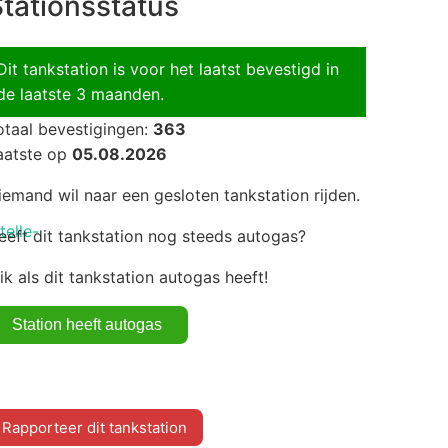
tationsstatus
Dit tankstation is voor het laatst bevestigd in
de laatste 3 maanden.
otaal bevestigingen:
363
aatste op
05.08.2026
iemand wil naar een gesloten tankstation rijden.
telle-
eeft dit tankstation nog steeds autogas?
lik als dit tankstation autogas heeft!
Rapporteer dit tankstation