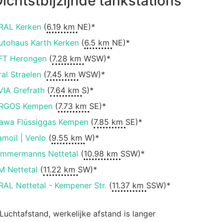
ichtstbijzijnde tankstations
RAL Kerken
(
6.19 km
NE)*
utohaus Karth Kerken
(
6.5 km
NE)*
FT Herongen
(
7.28 km
WSW)*
ral Straelen
(
7.45 km
WSW)*
VIA Grefrath
(
7.64 km
S)*
RGOS Kempen
(
7.73 km
SE)*
awa Flüssiggas Kempen
(
7.85 km
SE)*
amoil | Venlo
(
9.55 km
W)*
immermanns Nettetal
(
10.98 km
SSW)*
M Nettetal
(
11.22 km
SW)*
RAL Nettetal - Kempener Str.
(
11.37 km
SSW)*
 Luchtafstand, werkelijke afstand is langer