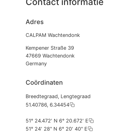
Contact informatie
Adres
CALPAM Wachtendonk
Kempener Straße 39
47669
Wachtendonk
Germany
Coördinaten
Breedtegraad, Lengtegraad
51.40786, 6.34454
51° 24.472' N 6° 20.672' E
51° 24' 28" N 6° 20' 40" E