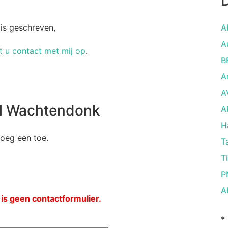
D
 is geschreven,
A
A
 u contact met mij op
.
B
A
A
M Wachtendonk
A
H
Voeg een toe.
T
T
P
A
 is geen contactformulier.
*