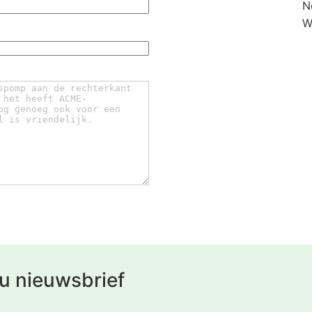
N
W
u nieuwsbrief