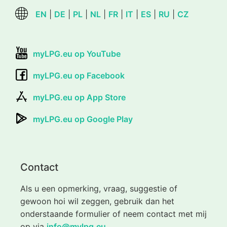
EN
|
DE
|
PL
|
NL
|
FR
|
IT
|
ES
|
RU
|
CZ
myLPG.eu op YouTube
myLPG.eu op Facebook
myLPG.eu op App Store
myLPG.eu op Google Play
Contact
Als u een opmerking, vraag, suggestie of
gewoon hoi wil zeggen, gebruik dan het
onderstaande formulier of neem contact met mij
op via
info@mylpg.eu