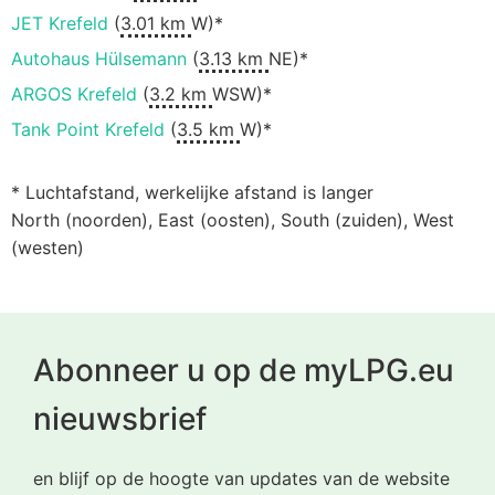
JET Krefeld
(
3.01 km
W)*
Autohaus Hülsemann
(
3.13 km
NE)*
ARGOS Krefeld
(
3.2 km
WSW)*
Tank Point Krefeld
(
3.5 km
W)*
* Luchtafstand, werkelijke afstand is langer
North (noorden), East (oosten), South (zuiden), West
(westen)
Abonneer u op de myLPG.eu
nieuwsbrief
en blijf op de hoogte van updates van de website