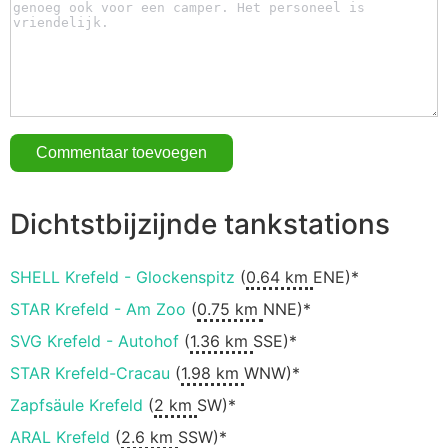
Dichtstbijzijnde tankstations
SHELL Krefeld - Glockenspitz
(
0.64 km
ENE)*
STAR Krefeld - Am Zoo
(
0.75 km
NNE)*
SVG Krefeld - Autohof
(
1.36 km
SSE)*
STAR Krefeld-Cracau
(
1.98 km
WNW)*
Zapfsäule Krefeld
(
2 km
SW)*
ARAL Krefeld
(
2.6 km
SSW)*