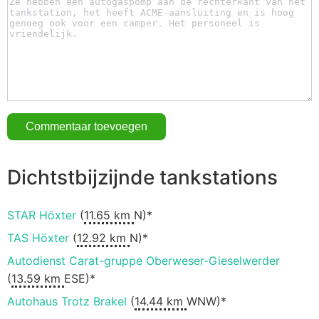
Dichtstbijzijnde tankstations
STAR Höxter
(
11.65 km
N)*
TAS Höxter
(
12.92 km
N)*
Autodienst Carat-gruppe Oberweser-Gieselwerder
(
13.59 km
ESE)*
Autohaus Trotz Brakel
(
14.44 km
WNW)*