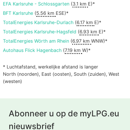
EFA Karlsruhe - Schlossgarten
(
3.1 km
E)*
BFT Karlsruhe
(
5.56 km
ESE)*
TotalEnergies Karlsruhe-Durlach
(
6.17 km
E)*
TotalEnergies Karlsruhe-Hagsfeld
(
6.93 km
E)*
TotalEnergies Wörth am Rhein
(
6.97 km
WNW)*
Autohaus Flick Hagenbach
(
7.19 km
W)*
* Luchtafstand, werkelijke afstand is langer
North (noorden), East (oosten), South (zuiden), West
(westen)
Abonneer u op de myLPG.eu
nieuwsbrief