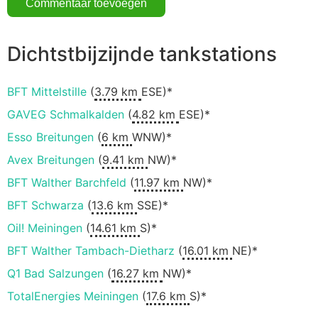
Dichtstbijzijnde tankstations
BFT Mittelstille
(
3.79 km
ESE)*
GAVEG Schmalkalden
(
4.82 km
ESE)*
Esso Breitungen
(
6 km
WNW)*
Avex Breitungen
(
9.41 km
NW)*
BFT Walther Barchfeld
(
11.97 km
NW)*
BFT Schwarza
(
13.6 km
SSE)*
Oil! Meiningen
(
14.61 km
S)*
BFT Walther Tambach-Dietharz
(
16.01 km
NE)*
Q1 Bad Salzungen
(
16.27 km
NW)*
TotalEnergies Meiningen
(
17.6 km
S)*