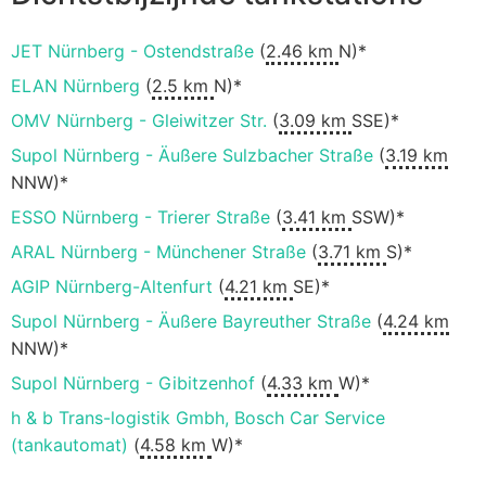
JET Nürnberg - Ostendstraße
(
2.46 km
N)*
ELAN Nürnberg
(
2.5 km
N)*
OMV Nürnberg - Gleiwitzer Str.
(
3.09 km
SSE)*
Supol Nürnberg - Äußere Sulzbacher Straße
(
3.19 km
NNW)*
ESSO Nürnberg - Trierer Straße
(
3.41 km
SSW)*
ARAL Nürnberg - Münchener Straße
(
3.71 km
S)*
AGIP Nürnberg-Altenfurt
(
4.21 km
SE)*
Supol Nürnberg - Äußere Bayreuther Straße
(
4.24 km
NNW)*
Supol Nürnberg - Gibitzenhof
(
4.33 km
W)*
h & b Trans-logistik Gmbh, Bosch Car Service
(tankautomat)
(
4.58 km
W)*