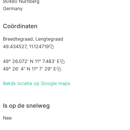
90480
Nürnberg
Germany
Coördinaten
Breedtegraad, Lengtegraad
49.434527, 11.124719
49° 26.072' N 11° 7.483' E
49° 26' 4" N 11° 7' 29" E
Bekijk locatie op Google maps
Is op de snelweg
Nee