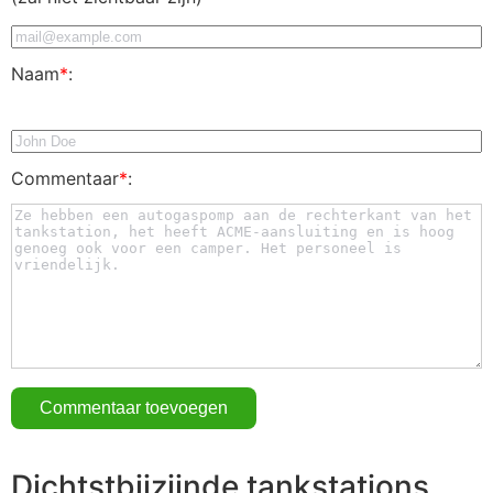
Naam
*
:
Commentaar
*
:
Dichtstbijzijnde tankstations