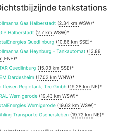
ichtstbijzijnde tankstations
ollmanns Gas Halberstadt
(
2.34 km
WSW)*
GIP Halberstadt
(
2.7 km
WSW)*
otalEnergies Quedlinburg
(
10.86 km
SSE)*
ollmanns Gas Heynburg - Tankautomat
(
13.88
m
ENE)*
TAR Quedlinburg
(
15.03 km
SSE)*
EM Dardesheim
(
17.02 km
WNW)*
aiffeisen Regiotank, Tec Gmbh
(
19.28 km
NE)*
RAL Wernigerode
(
19.43 km
WSW)*
otalEnergies Wernigerode
(
19.62 km
WSW)*
ühling Transporte Oschersleben
(
19.72 km
NE)*