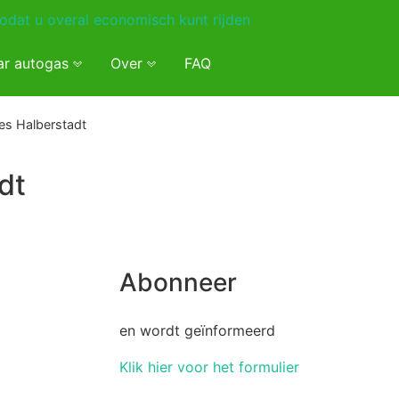
ar autogas
Over
FAQ
es Halberstadt
dt
Abonneer
en wordt geïnformeerd
Klik hier voor het formulier