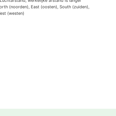
 Luchtafstand, werkelijke afstand is langer
orth (noorden), East (oosten), South (zuiden),
est (westen)