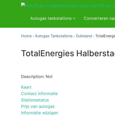
Autogas tankstations
Converteren na
Home
Autogas Tankstations
Duitsland
TotalEnergi
TotalEnergies Halbersta
Description: Nvt
Kaart
Contact informatie
Stationsstatus
Prijs van autogas
Informatie wijzigen