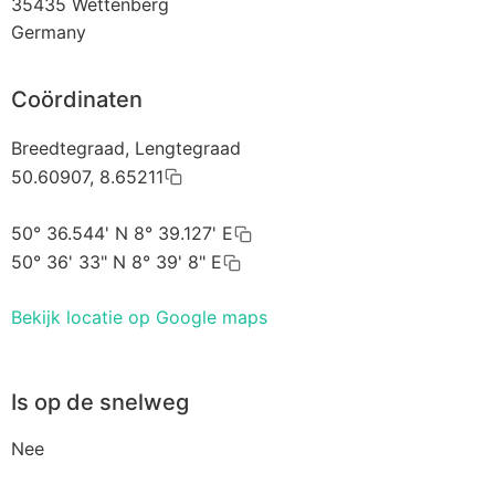
35435
Wettenberg
Germany
Coördinaten
Breedtegraad, Lengtegraad
50.60907, 8.65211
50° 36.544' N 8° 39.127' E
50° 36' 33" N 8° 39' 8" E
Bekijk locatie op Google maps
Is op de snelweg
Nee