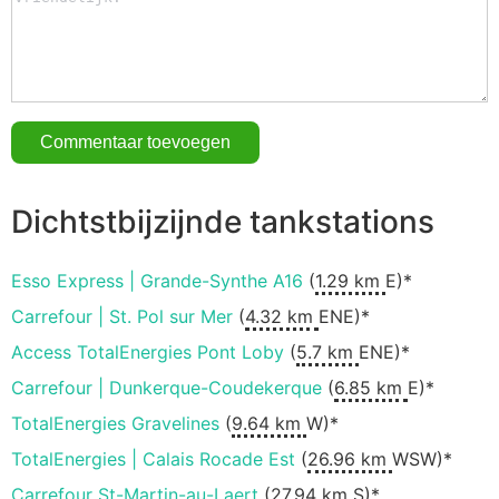
Dichtstbijzijnde tankstations
Esso Express | Grande-Synthe A16
(
1.29 km
E)*
Carrefour | St. Pol sur Mer
(
4.32 km
ENE)*
Access TotalEnergies Pont Loby
(
5.7 km
ENE)*
Carrefour | Dunkerque-Coudekerque
(
6.85 km
E)*
TotalEnergies Gravelines
(
9.64 km
W)*
TotalEnergies | Calais Rocade Est
(
26.96 km
WSW)*
Carrefour St-Martin-au-Laert
(
27.94 km
S)*