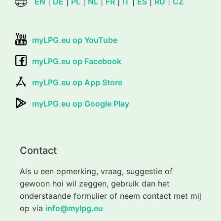
EN
|
DE
|
PL
|
NL
|
FR
|
IT
|
ES
|
RU
|
CZ
myLPG.eu op YouTube
myLPG.eu op Facebook
myLPG.eu op App Store
myLPG.eu op Google Play
Contact
Als u een opmerking, vraag, suggestie of
gewoon hoi wil zeggen, gebruik dan het
onderstaande formulier of neem contact met mij
op via
info@mylpg.eu