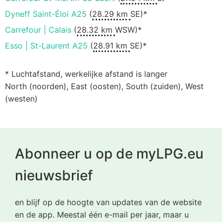
Dyneff Saint-Éloi A25
(
28.29 km
SE)*
Carrefour | Calais
(
28.32 km
WSW)*
Esso | St-Laurent A25
(
28.91 km
SE)*
* Luchtafstand, werkelijke afstand is langer
North (noorden), East (oosten), South (zuiden), West
(westen)
Abonneer u op de myLPG.eu
nieuwsbrief
en blijf op de hoogte van updates van de website
en de app. Meestal één e-mail per jaar, maar u