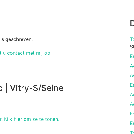
D
 is geschreven,
T
S
 u contact met mij op
.
E
A
A
E
 | Vitry-S/Seine
A
A
E
r. Klik hier om ze te tonen.
E
T