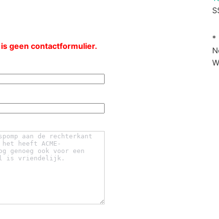
S
*
 is geen contactformulier.
N
W