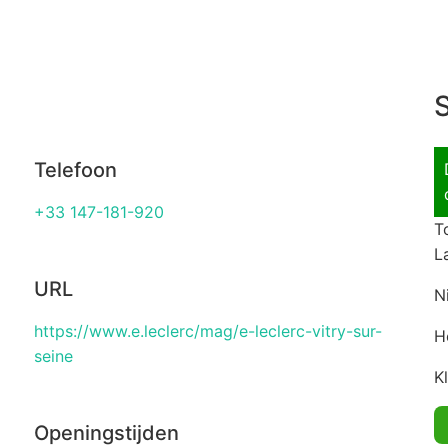
S
Telefoon
+33 147-181-920
T
L
URL
N
https://www.e.leclerc/mag/e-leclerc-vitry-sur-
H
seine
K
Openingstijden