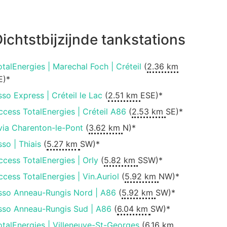
ichtstbijzijnde tankstations
otalEnergies | Marechal Foch | Créteil
(
2.36 km
E)*
sso Express | Créteil le Lac
(
2.51 km
ESE)*
ccess TotalEnergies | Créteil A86
(
2.53 km
SE)*
via Charenton-le-Pont
(
3.62 km
N)*
sso | Thiais
(
5.27 km
SW)*
ccess TotalEnergies | Orly
(
5.82 km
SSW)*
ccess TotalEnergies | Vin.Auriol
(
5.92 km
NW)*
sso Anneau-Rungis Nord | A86
(
5.92 km
SW)*
sso Anneau-Rungis Sud | A86
(
6.04 km
SW)*
otalEnergies | Villeneuve-St-Georges
(
6.16 km