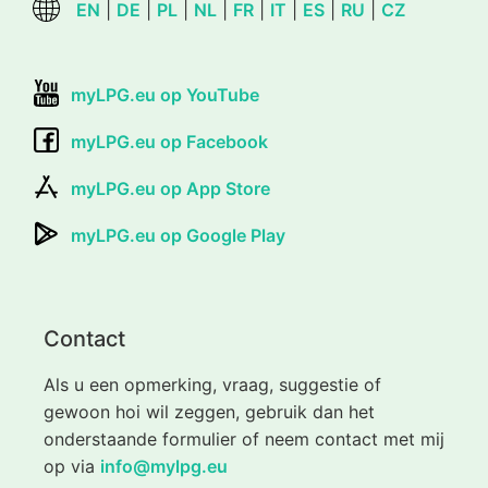
EN
|
DE
|
PL
|
NL
|
FR
|
IT
|
ES
|
RU
|
CZ
myLPG.eu op YouTube
myLPG.eu op Facebook
myLPG.eu op App Store
myLPG.eu op Google Play
Contact
Als u een opmerking, vraag, suggestie of
gewoon hoi wil zeggen, gebruik dan het
onderstaande formulier of neem contact met mij
op via
info@mylpg.eu