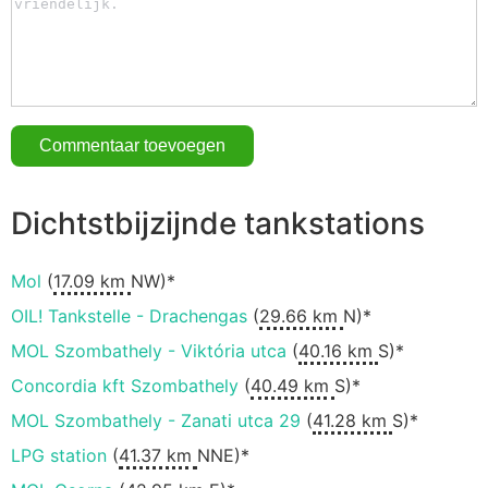
Dichtstbijzijnde tankstations
Mol
(
17.09 km
NW)*
OIL! Tankstelle - Drachengas
(
29.66 km
N)*
MOL Szombathely - Viktória utca
(
40.16 km
S)*
Concordia kft Szombathely
(
40.49 km
S)*
MOL Szombathely - Zanati utca 29
(
41.28 km
S)*
LPG station
(
41.37 km
NNE)*