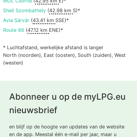
MOL Csorna
(
42.95 km
E)*
Shell Szombathely
(
42.98 km
S)*
Avia Sárvár
(
43.41 km
SSE)*
Route 86
(
47.12 km
ENE)*
* Luchtafstand, werkelijke afstand is langer
North (noorden), East (oosten), South (zuiden), West
(westen)
Abonneer u op de myLPG.eu
nieuwsbrief
en blijf op de hoogte van updates van de website
en de app. Meestal één e-mail per jaar, maar u