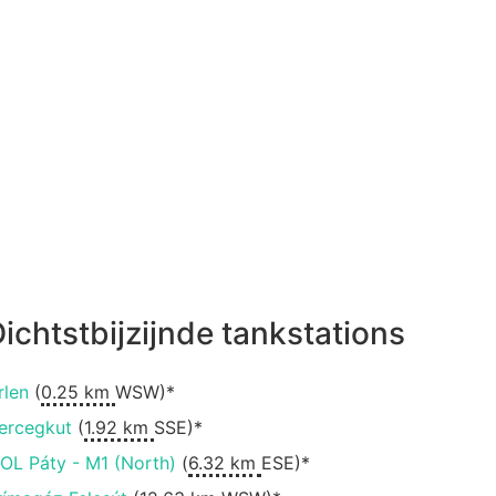
ichtstbijzijnde tankstations
rlen
(
0.25 km
WSW)*
ercegkut
(
1.92 km
SSE)*
OL Páty - M1 (North)
(
6.32 km
ESE)*