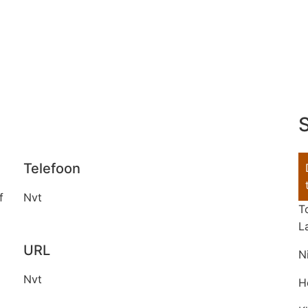
S
Telefoon
f
Nvt
T
L
URL
N
Nvt
H