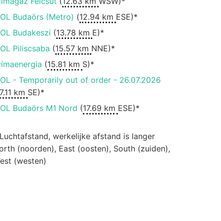
rímagáz Felcsút
(
12.63 km
WSW)*
OL Budaörs (Metro)
(
12.94 km
ESE)*
OL Budakeszi
(
13.78 km
E)*
OL Piliscsaba
(
15.57 km
NNE)*
rímaenergia
(
15.81 km
S)*
OL - Temporarily out of order - 26.07.2026
7.11 km
SE)*
OL Budaörs M1 Nord
(
17.69 km
ESE)*
 Luchtafstand, werkelijke afstand is langer
orth (noorden), East (oosten), South (zuiden),
est (westen)