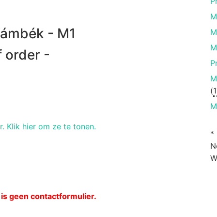
P
M
sámbék - M1
M
M
 order -
P
M
(
1
M
r. Klik hier om ze te tonen.
*
N
W
 is geen contactformulier.