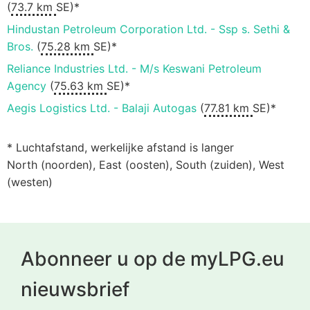
(
73.7 km
SE)*
Hindustan Petroleum Corporation Ltd. - Ssp s. Sethi &
Bros.
(
75.28 km
SE)*
Reliance Industries Ltd. - M/s Keswani Petroleum
Agency
(
75.63 km
SE)*
Aegis Logistics Ltd. - Balaji Autogas
(
77.81 km
SE)*
* Luchtafstand, werkelijke afstand is langer
North (noorden), East (oosten), South (zuiden), West
(westen)
Abonneer u op de myLPG.eu
nieuwsbrief