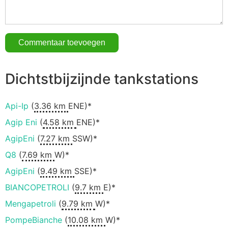
Dichtstbijzijnde tankstations
Api-Ip
(
3.36 km
ENE)*
Agip Eni
(
4.58 km
ENE)*
AgipEni
(
7.27 km
SSW)*
Q8
(
7.69 km
W)*
AgipEni
(
9.49 km
SSE)*
BIANCOPETROLI
(
9.7 km
E)*
Mengapetroli
(
9.79 km
W)*
PompeBianche
(
10.08 km
W)*