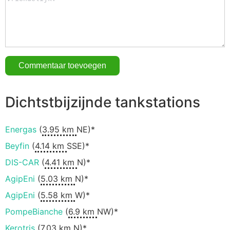
Dichtstbijzijnde tankstations
Energas
(
3.95 km
NE)*
Beyfin
(
4.14 km
SSE)*
DIS-CAR
(
4.41 km
N)*
AgipEni
(
5.03 km
N)*
AgipEni
(
5.58 km
W)*
PompeBianche
(
6.9 km
NW)*
Kerotris
(
7.03 km
N)*