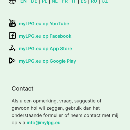
EN
|
DE
|
PL
|
NL
|
FR
|
IT
|
ES
|
RU
|
CZ
myLPG.eu op YouTube
myLPG.eu op Facebook
myLPG.eu op App Store
myLPG.eu op Google Play
Contact
Als u een opmerking, vraag, suggestie of
gewoon hoi wil zeggen, gebruik dan het
onderstaande formulier of neem contact met mij
op via
info@mylpg.eu