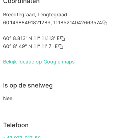
Coördinaten
Breedtegraad, Lengtegraad
60.14688491821289, 11.185214042663574
60° 8.813' N 11° 11.113' E
60° 8' 49" N 11° 11' 7" E
Bekijk locatie op Google maps
Is op de snelweg
Nee
Telefoon