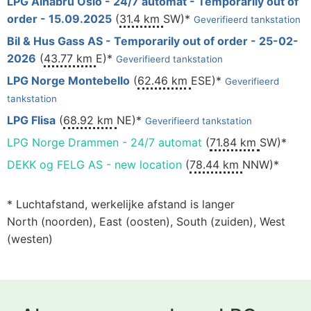
LPG Alnabru Oslo - 24/7 automat - Temporarily out of
order - 15.09.2025
(
31.4 km
SW)*
Geverifieerd tankstation
Bil & Hus Gass AS - Temporarily out of order - 25-02-
2026
(
43.77 km
E)*
Geverifieerd tankstation
LPG Norge Montebello
(
62.46 km
ESE)*
Geverifieerd
tankstation
LPG Flisa
(
68.92 km
NE)*
Geverifieerd tankstation
LPG Norge Drammen - 24/7 automat
(
71.84 km
SW)*
DEKK og FELG AS - new location
(
78.44 km
NNW)*
* Luchtafstand, werkelijke afstand is langer
North (noorden), East (oosten), South (zuiden), West
(westen)