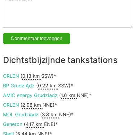
Dichtstbijzijnde tankstations
ORLEN
(
0.13 km
SSW)*
BP GrudziĄdz
(
0.22 km
SSW)*
AMIC energy Grudziądz
(
1.6 km
NNE)*
ORLEN
(
2.98 km
NNE)*
MOL Grudziądz
(
3.8 km
NNE)*
Generon
(
4.17 km
ENE)*
Shell
(
5.44 km
NNE)*