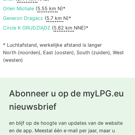
Orlen Michale
(
5.55 km
N)*
Generon Dragacz
(
5.7 km
N)*
Circle K GRUDZIĄDZ
(
5.82 km
NNE)*
* Luchtafstand, werkelijke afstand is langer
North (noorden), East (oosten), South (zuiden), West
(westen)
Abonneer u op de myLPG.eu
nieuwsbrief
en blijf op de hoogte van updates van de website
en de app. Meestal één e-mail per jaar, maar u