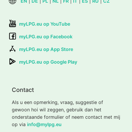
EN
|
DE
|
PL
|
NL
|
FR
|
IT
|
ES
|
RU
|
CZ
myLPG.eu op YouTube
myLPG.eu op Facebook
myLPG.eu op App Store
myLPG.eu op Google Play
Contact
Als u een opmerking, vraag, suggestie of
gewoon hoi wil zeggen, gebruik dan het
onderstaande formulier of neem contact met mij
op via
info@mylpg.eu