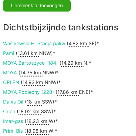
Dichtstbijzijnde tankstations
Waśniewski H. Stacja paliw
(
4.82 km
SE)*
Pami
(
13.61 km
NNW)*
MOYA Bartoszyce (184)
(
14.29 km
N)*
MOYA
(
14.35 km
NNW)*
ORLEN
(
14.93 km
NNW)*
MOYA Podlechy (228)
(
17.86 km
ENE)*
Danis Oil
(
18 km
SSW)*
Orlen
(
18.02 km
SSW)*
Imar-gas
(
18.23 km
W)*
Primi Bis
(
18.98 km
W)*