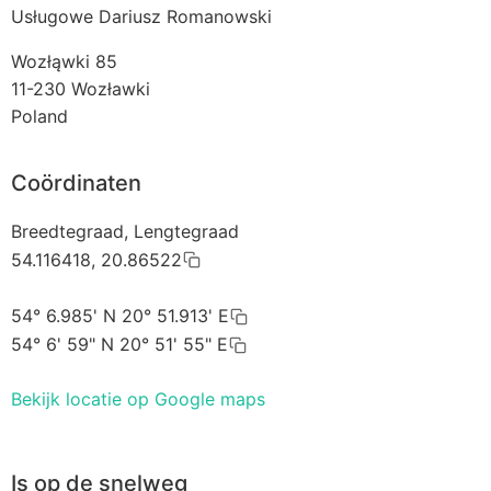
Usługowe Dariusz Romanowski
Wozłąwki 85
11-230
Wozławki
Poland
Coördinaten
Breedtegraad, Lengtegraad
54.116418, 20.86522
54° 6.985' N 20° 51.913' E
54° 6' 59" N 20° 51' 55" E
Bekijk locatie op Google maps
Is op de snelweg