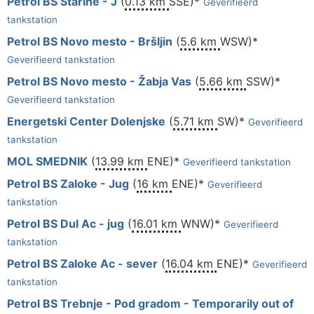
Petrol BS Starine - J
(
0.13 km
SSE)*
Geverifieerd
tankstation
Petrol BS Novo mesto - Bršljin
(
5.6 km
WSW)*
Geverifieerd tankstation
Petrol BS Novo mesto - Žabja Vas
(
5.66 km
SSW)*
Geverifieerd tankstation
Energetski Center Dolenjske
(
5.71 km
SW)*
Geverifieerd
tankstation
MOL SMEDNIK
(
13.99 km
ENE)*
Geverifieerd tankstation
Petrol BS Zaloke - Jug
(
16 km
ENE)*
Geverifieerd
tankstation
Petrol BS Dul Ac - jug
(
16.01 km
WNW)*
Geverifieerd
tankstation
Petrol BS Zaloke Ac - sever
(
16.04 km
ENE)*
Geverifieerd
tankstation
Petrol BS Trebnje - Pod gradom - Temporarily out of