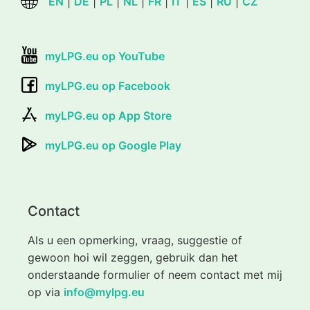
EN
|
DE
|
PL
|
NL
|
FR
|
IT
|
ES
|
RU
|
CZ
myLPG.eu op YouTube
myLPG.eu op Facebook
myLPG.eu op App Store
myLPG.eu op Google Play
Contact
Als u een opmerking, vraag, suggestie of
gewoon hoi wil zeggen, gebruik dan het
onderstaande formulier of neem contact met mij
op via
info@mylpg.eu