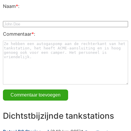
Naam
*
:
Commentaar
*
:
Dichtstbijzijnde tankstations