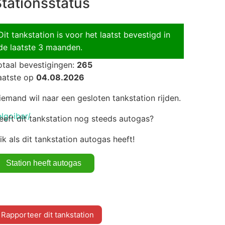
tationsstatus
Dit tankstation is voor het laatst bevestigd in
de laatste 3 maanden.
otaal bevestigingen:
265
aatste op
04.08.2026
iemand wil naar een gesloten tankstation rijden.
lgoibar/
eeft dit tankstation nog steeds autogas?
lik als dit tankstation autogas heeft!
Rapporteer dit tankstation