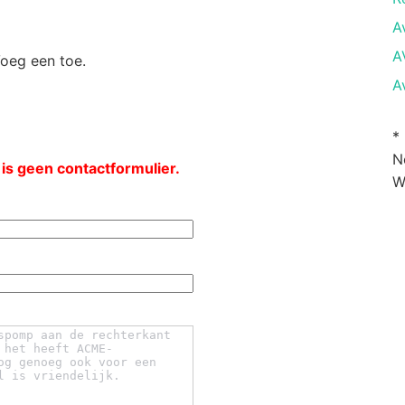
A
A
Voeg een toe.
A
*
N
 is geen contactformulier.
W