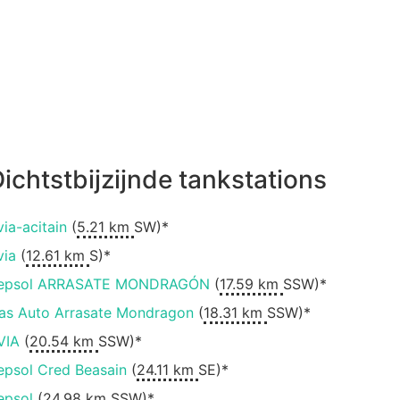
ichtstbijzijnde tankstations
via-acitain
(
5.21 km
SW)*
via
(
12.61 km
S)*
epsol ARRASATE MONDRAGÓN
(
17.59 km
SSW)*
as Auto Arrasate Mondragon
(
18.31 km
SSW)*
VIA
(
20.54 km
SSW)*
epsol Cred Beasain
(
24.11 km
SE)*
epsol
(
24.98 km
SSW)*