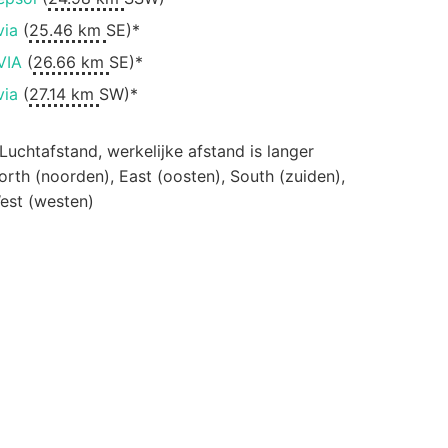
via
(
25.46 km
SE)*
VIA
(
26.66 km
SE)*
via
(
27.14 km
SW)*
 Luchtafstand, werkelijke afstand is langer
orth (noorden), East (oosten), South (zuiden),
est (westen)