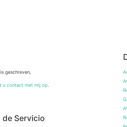
D
 is geschreven,
A
A
 u contact met mij op
.
R
G
A
 de Servicio
R
R