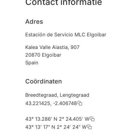
Contact informatie
Adres
Estación de Servicio MLC Elgoibar
Kalea Valle Aiastia, 907
20870
Elgoibar
Spain
Coördinaten
Breedtegraad, Lengtegraad
43.221425, -2.406748
43° 13.286' N 2° 24.405' W
43° 13' 17" N 2° 24' 24" W