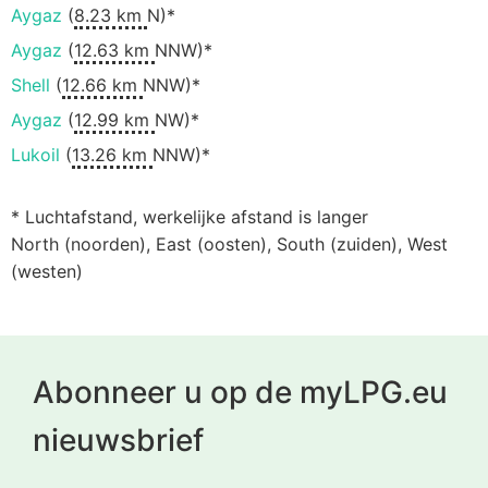
Aygaz
(
8.23 km
N)*
Aygaz
(
12.63 km
NNW)*
Shell
(
12.66 km
NNW)*
Aygaz
(
12.99 km
NW)*
Lukoil
(
13.26 km
NNW)*
* Luchtafstand, werkelijke afstand is langer
North (noorden), East (oosten), South (zuiden), West
(westen)
Abonneer u op de myLPG.eu
nieuwsbrief