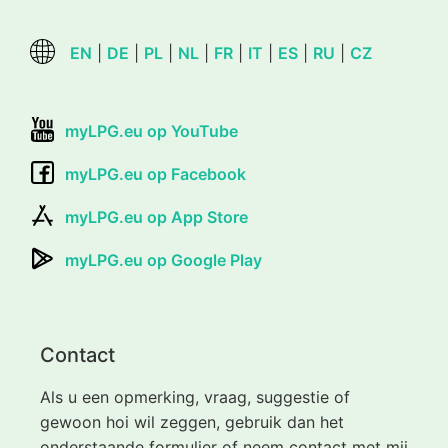
EN
|
DE
|
PL
|
NL
|
FR
|
IT
|
ES
|
RU
|
CZ
myLPG.eu op YouTube
myLPG.eu op Facebook
myLPG.eu op App Store
myLPG.eu op Google Play
Contact
Als u een opmerking, vraag, suggestie of
gewoon hoi wil zeggen, gebruik dan het
onderstaande formulier of neem contact met mij