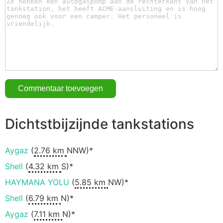
Dichtstbijzijnde tankstations
Aygaz
(
2.76 km
NNW)*
Shell
(
4.32 km
S)*
HAYMANA YOLU
(
5.85 km
NW)*
Shell
(
6.79 km
N)*
Aygaz
(
7.11 km
N)*