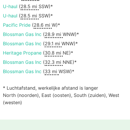
U-haul
(
28.5 mi
SSW)*
U-haul
(
28.5 mi
SSW)*
Pacific Pride
(
28.6 mi
W)*
Blossman Gas Inc
(
28.9 mi
WNW)*
Blossman Gas Inc
(
29.1 mi
WNW)*
Heritage Propane
(
30.8 mi
NE)*
Blossman Gas Inc
(
32.3 mi
NNE)*
Blossman Gas Inc
(
33 mi
WSW)*
* Luchtafstand, werkelijke afstand is langer
North (noorden), East (oosten), South (zuiden), West
(westen)