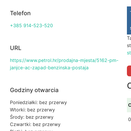
Telefon
+385 914-523-520
T
st
URL
s
https://www.petrol.hr/prodajna-mjesta/5162-pm-
janjce-ac-zapad-benzinska-postaja
Godziny otwarcia
Poniedziałki: bez przerwy
C
Wtorki: bez przerwy
Środy: bez przerwy
0
Czwartki: bez przerwy