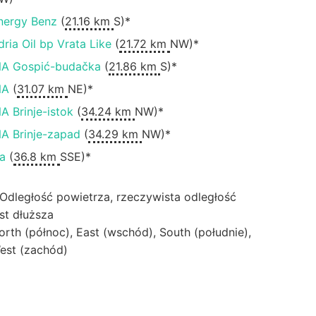
nergy Benz
(
21.16 km
S)*
dria Oil bp Vrata Like
(
21.72 km
NW)*
NA Gospić-budačka
(
21.86 km
S)*
NA
(
31.07 km
NE)*
NA Brinje-istok
(
34.24 km
NW)*
NA Brinje-zapad
(
34.29 km
NW)*
na
(
36.8 km
SSE)*
 Odległość powietrza, rzeczywista odległość
est dłuższa
orth (północ), East (wschód), South (południe),
est (zachód)