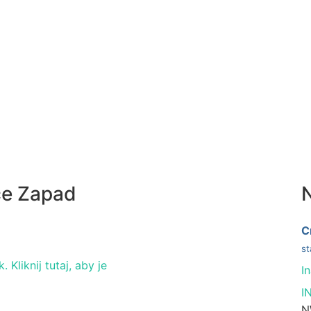
če Zapad
N
C
st
 Kliknij tutaj, aby je
I
I
N