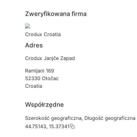
Zweryfikowana firma
Crodux Croatia
Adres
Crodux Janjče Zapad
Ramljani 169
52330
Otočac
Croatia
Współrzędne
Szerokość geograficzna, Długość geograficzna
44.75143, 15.37341