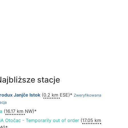
ajbliższe stacje
rodux Janjče Istok
(
0.2 km
ESE)*
Zweryfikowana
acja
na
(
16.17 km
NW)*
NA Otočac - Temporarily out of order
(
17.05 km
W)*