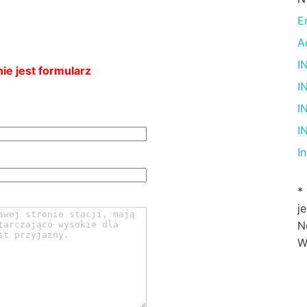
E
A
I
ie jest formularz
I
I
I
I
*
j
N
W