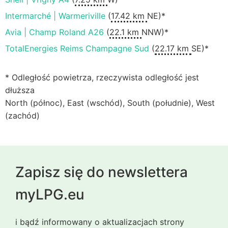
Intermarché | Warmeriville
(
17.42 km
NE)*
Avia | Champ Roland A26
(
22.1 km
NNW)*
TotalEnergies Reims Champagne Sud
(
22.17 km
SE)*
* Odległość powietrza, rzeczywista odległość jest
dłuższa
North (północ), East (wschód), South (południe), West
(zachód)
Zapisz się do newslettera
myLPG.eu
i bądź informowany o aktualizacjach strony