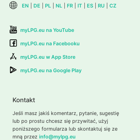
EN
|
DE
|
PL
|
NL
|
FR
|
IT
|
ES
|
RU
|
CZ
myLPG.eu na YouTube
myLPG.eu na Facebooku
myLPG.eu w App Store
myLPG.eu na Google Play
Kontakt
Jeśli masz jakiś komentarz, pytanie, sugestię
lub po prostu chcesz się przywitać, użyj
poniższego formularza lub skontaktuj się ze
mną przez
info@mylpg.eu