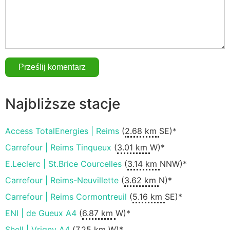
Najbliższe stacje
Access TotalEnergies | Reims
(
2.68 km
SE)*
Carrefour | Reims Tinqueux
(
3.01 km
W)*
E.Leclerc | St.Brice Courcelles
(
3.14 km
NNW)*
Carrefour | Reims-Neuvillette
(
3.62 km
N)*
Carrefour | Reims Cormontreuil
(
5.16 km
SE)*
ENI | de Gueux A4
(
6.87 km
W)*
Shell | Vrigny A4
(
7.25 km
W)*