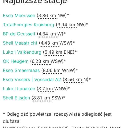
Najbliższe stacje
Esso Meerssen
(
3.86 km
NW)*
TotalEnergies Kruisberg
(
3.94 km
NW)*
BP de Geusselt
(
4.34 km
W)*
Shell Maastricht
(
4.43 km
WSW)*
Lukoil Valkenburg
(
5.49 km
ENE)*
OK Heugem
(
6.23 km
WSW)*
Esso Smeermaas
(
8.06 km
WNW)*
Esso Vissers | Vossedal A2
(
8.56 km
N)*
Lukoil Lanaken
(
8.7 km
WNW)*
Shell Eijsden
(
8.81 km
SSW)*
* Odległość powietrza, rzeczywista odległość jest
dłuższa