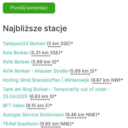
Najbliższe stacje
Tankpool24 Borken
(
5 km
SSE)*
Avia Borken
(
5.31 km
SSE)*
AVIA Borken
(
5.69 km
S)*
AVIA Borken - Ahauser Straße
(
5.69 km
S)*
Hoiting Wind Brandstoffen | Winterswijk
(
6.87 km
NW)*
Tank am Ring Borken - Temporarily out of order -
25.04.2025
(
6.93 km
S)*
BFT Velen
(
8.15 km
E)*
Autogas Service Schürmann
(
9.46 km
NNE)*
TEAM Stadtlohn
(
9.85 km
NNE)*