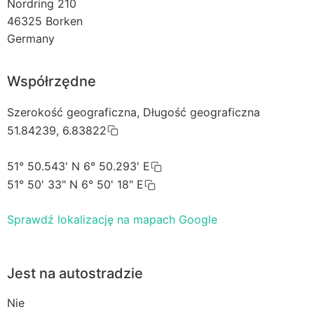
Nordring 210
46325
Borken
Germany
Współrzędne
Szerokość geograficzna, Długość geograficzna
51.84239, 6.83822
51° 50.543' N 6° 50.293' E
51° 50' 33" N 6° 50' 18" E
Sprawdź lokalizację na mapach Google
Jest na autostradzie
Nie