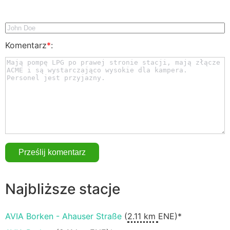
Komentarz
*
:
Najbliższe stacje
AVIA Borken - Ahauser Straße
(
2.11 km
ENE)*