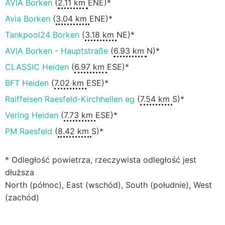
AVIA Borken
(
2.11 km
ENE)*
Avia Borken
(
3.04 km
ENE)*
Tankpool24 Borken
(
3.18 km
NE)*
AVIA Borken - Hauptstraße
(
6.93 km
N)*
CLASSIC Heiden
(
6.97 km
ESE)*
BFT Heiden
(
7.02 km
ESE)*
Raiffeisen Raesfeld-Kirchhellen eg
(
7.54 km
S)*
Vering Heiden
(
7.73 km
ESE)*
PM Raesfeld
(
8.42 km
S)*
* Odległość powietrza, rzeczywista odległość jest
dłuższa
North (północ), East (wschód), South (południe), West
(zachód)