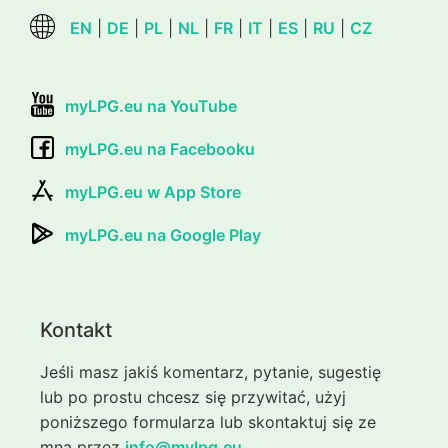
EN
|
DE
|
PL
|
NL
|
FR
|
IT
|
ES
|
RU
|
CZ
myLPG.eu na YouTube
myLPG.eu na Facebooku
myLPG.eu w App Store
myLPG.eu na Google Play
Kontakt
Jeśli masz jakiś komentarz, pytanie, sugestię
lub po prostu chcesz się przywitać, użyj
poniższego formularza lub skontaktuj się ze
mną przez
info@mylpg.eu