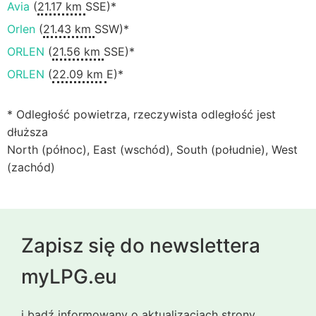
Avia
(
21.17 km
SSE)*
Orlen
(
21.43 km
SSW)*
ORLEN
(
21.56 km
SSE)*
ORLEN
(
22.09 km
E)*
* Odległość powietrza, rzeczywista odległość jest
dłuższa
North (północ), East (wschód), South (południe), West
(zachód)
Zapisz się do newslettera
myLPG.eu
i bądź informowany o aktualizacjach strony