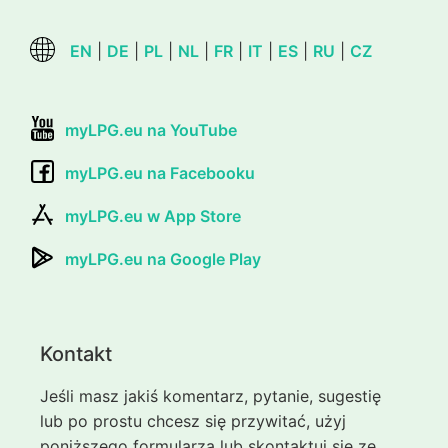
EN
|
DE
|
PL
|
NL
|
FR
|
IT
|
ES
|
RU
|
CZ
myLPG.eu na YouTube
myLPG.eu na Facebooku
myLPG.eu w App Store
myLPG.eu na Google Play
Kontakt
Jeśli masz jakiś komentarz, pytanie, sugestię
lub po prostu chcesz się przywitać, użyj
poniższego formularza lub skontaktuj się ze