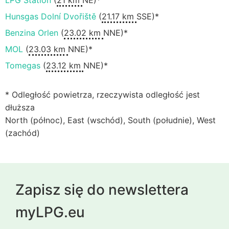
LPG Station
(
21 km
NE)*
Hunsgas Dolní Dvořiště
(
21.17 km
SSE)*
Benzina Orlen
(
23.02 km
NNE)*
MOL
(
23.03 km
NNE)*
Tomegas
(
23.12 km
NNE)*
* Odległość powietrza, rzeczywista odległość jest
dłuższa
North (północ), East (wschód), South (południe), West
(zachód)
Zapisz się do newslettera
myLPG.eu