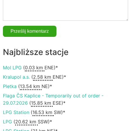
Najbliższe stacje
Mol LPG
(
0.03 km
ENE)*
Kralupol a.s.
(
2.58 km
ENE)*
Pletka
(
13.54 km
NE)*
Flaga ČS Kaplice - Temporarily out of order -
29.07.2026
(
15.85 km
ESE)*
LPG Station
(
16.53 km
SW)*
LPG
(
20.62 km
SSW)*