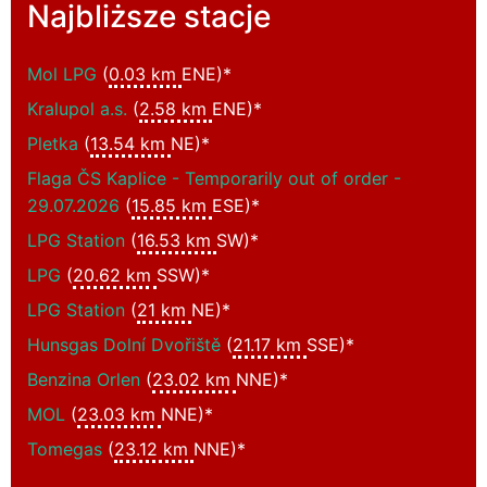
Najbliższe stacje
Mol LPG
(
0.03 km
ENE)*
Kralupol a.s.
(
2.58 km
ENE)*
Pletka
(
13.54 km
NE)*
Flaga ČS Kaplice - Temporarily out of order -
29.07.2026
(
15.85 km
ESE)*
LPG Station
(
16.53 km
SW)*
LPG
(
20.62 km
SSW)*
LPG Station
(
21 km
NE)*
Hunsgas Dolní Dvořiště
(
21.17 km
SSE)*
Benzina Orlen
(
23.02 km
NNE)*
MOL
(
23.03 km
NNE)*
Tomegas
(
23.12 km
NNE)*