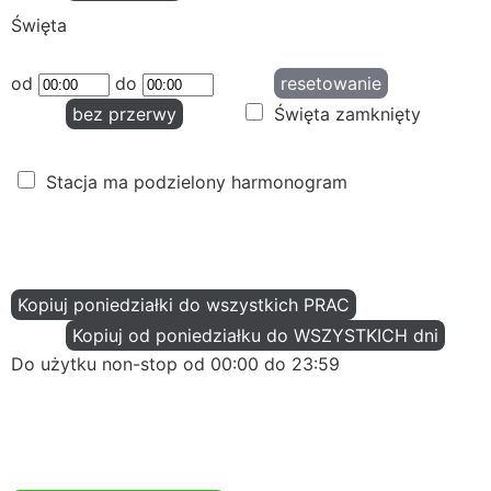
Święta
od
do
resetowanie
bez przerwy
Święta zamknięty
Stacja ma podzielony harmonogram
Kopiuj poniedziałki do wszystkich PRAC
Kopiuj od poniedziałku do WSZYSTKICH dni
Do użytku non-stop od 00:00 do 23:59