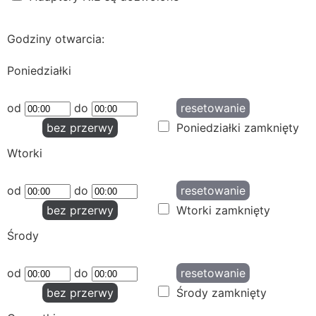
Godziny otwarcia:
Poniedziałki
od
do
resetowanie
bez przerwy
Poniedziałki zamknięty
Wtorki
od
do
resetowanie
bez przerwy
Wtorki zamknięty
Środy
od
do
resetowanie
bez przerwy
Środy zamknięty