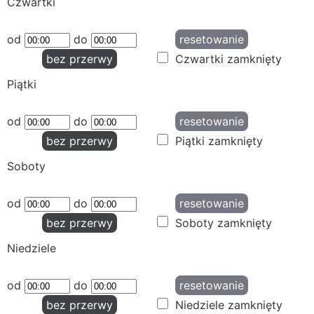
Czwartki
od
do
resetowanie
bez przerwy
Czwartki zamknięty
Piątki
od
do
resetowanie
bez przerwy
Piątki zamknięty
Soboty
od
do
resetowanie
bez przerwy
Soboty zamknięty
Niedziele
od
do
resetowanie
bez przerwy
Niedziele zamknięty